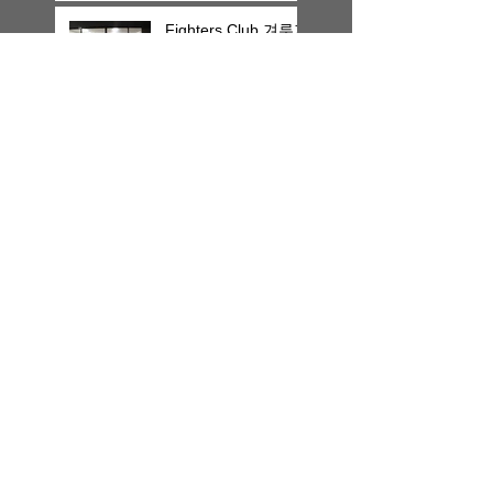
상
Fighters Club 겨루기
대회 우승
Search By Tags
photo
Follow Us
E-Mail:
wtma2010@naver.com
본사 : 파주 운정