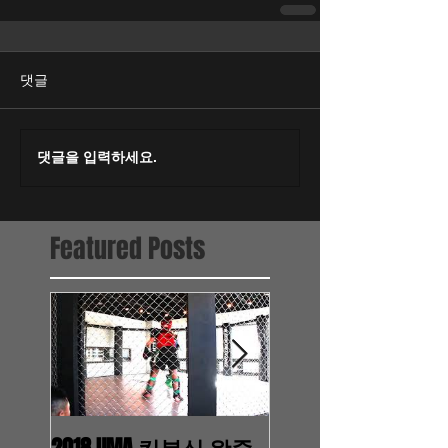
댓글
댓글을 입력하세요.
Featured Posts
2018 UMA 킥복싱 왕중
2017.11.7 WTMA 영