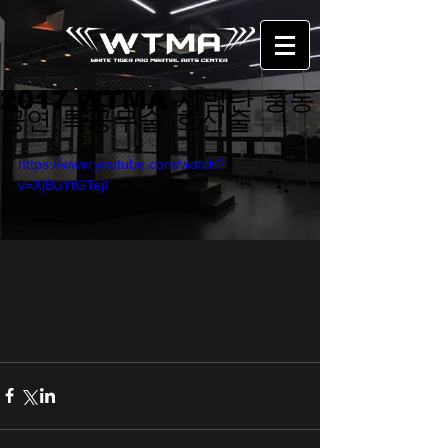
2017 WTMA 시범단 풍동
공연 특공무술 호신술
https://www.youtube.com/watch?
v=XjBuYtGTejI