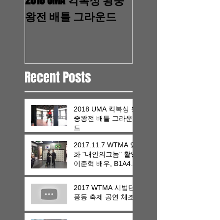
왕전 배틀 그라운드
안의그놈" 촬영 
배우, B1A4 진영, 
웅, 라미란,이수민
Recent Posts
2018 UMA 킥복싱 왕
중왕전 배틀 그라운
드
2017.11.7 WTMA 영
화 "내안의그놈" 촬영
이준혁 배우, B1A4
진영, 박성웅, 라미란,
이수민
2017 WTMA 시범단
풍동 축제 공연 체조