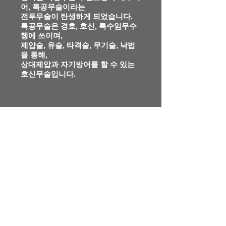
어,
특공무술이라는
전투무술이 탄생하게 되었습니다.
특공무술은
경호, 호신, 특수임무수
행에 쓰이며,
제압술, 유술, 타격술, 무기술, 낙법
을 통해,
상대제압과 자기방어를 할 수 있는
호신무술입니다.
E-Mail:
wtma2010@naver.com
본사 : 파주 운정
031-942-8997
South Korea
+82 31 942 8997