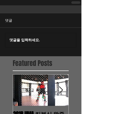
댓글
댓글을 입력하세요.
Featured Posts
2018 UMA 킥복싱 왕중
2017.11.7 WTMA 영