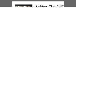
상
Fighters Club 겨루기
대회 우승
Search By Tags
photo
Follow Us
E-Mail:
wtma2010@naver.com
본사 : 파주 운정