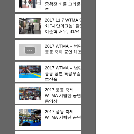
중왕전 배틀 그라운
드
2017.11.7 WTMA 영
화 "내안의그놈" 촬영
이준혁 배우, B1A4
진영, 박성웅, 라미란,
이수민
2017 WTMA 시범단
풍동 축제 공연 체조
2017 WTMA 시범단
풍동 공연 특공무술
호신술
2017 풍동 축제
WTMA 시범단 공연
동영상
2017 풍동 축제
WTMA 시범단 공연