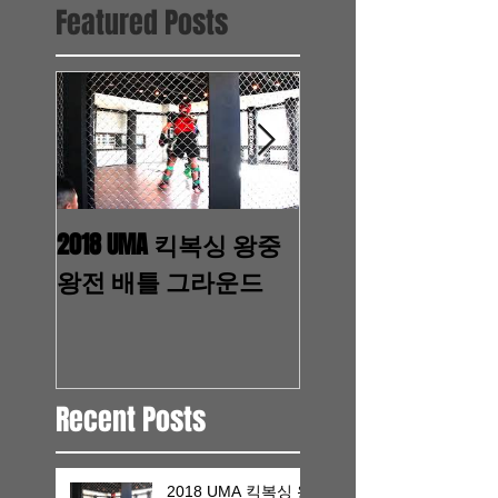
Featured Posts
2018 UMA 킥복싱 왕중
2017.11.7 WTMA 영
왕전 배틀 그라운드
안의그놈" 촬영 
배우, B1A4 진영, 
웅, 라미란,이수민
Recent Posts
2018 UMA 킥복싱 왕